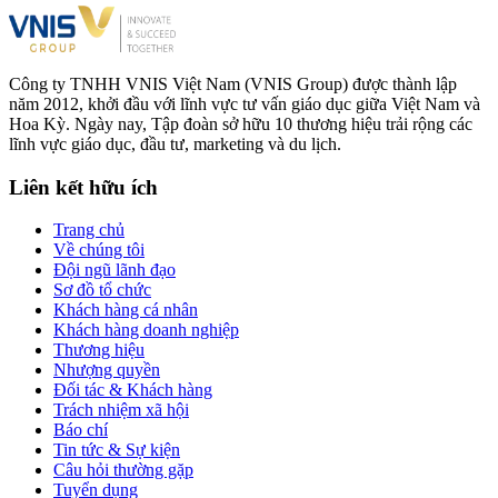
Công ty TNHH VNIS Việt Nam (VNIS Group) được thành lập
năm 2012, khởi đầu với lĩnh vực tư vấn giáo dục giữa Việt Nam và
Hoa Kỳ. Ngày nay, Tập đoàn sở hữu 10 thương hiệu trải rộng các
lĩnh vực giáo dục, đầu tư, marketing và du lịch.
Liên kết hữu ích
Trang chủ
Về chúng tôi
Đội ngũ lãnh đạo
Sơ đồ tổ chức
Khách hàng cá nhân
Khách hàng doanh nghiệp
Thương hiệu
Nhượng quyền
Đối tác & Khách hàng
Trách nhiệm xã hội
Báo chí
Tin tức & Sự kiện
Câu hỏi thường gặp
Tuyển dụng