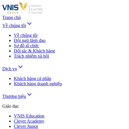
Trang chủ
Về chúng tôi
Về chúng tôi
Đội ngũ lãnh đạo
Sơ đồ tổ chức
Đối tác & Khách hàng
Trách nhiệm xã hội
Dịch vụ
Khách hàng cá nhân
Khách hàng doanh nghiệp
Thương hiệu
Giáo dục
VNIS Education
Clever Academy
Clever Junior