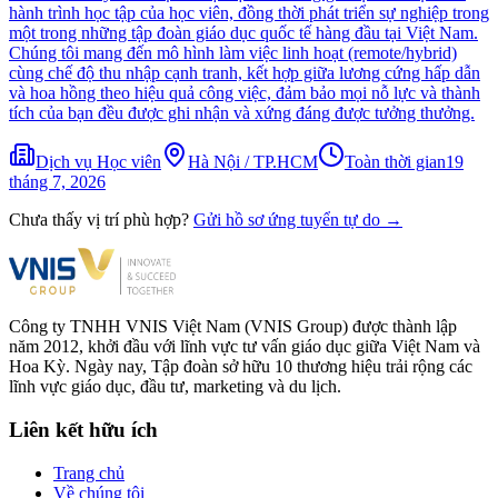
hành trình học tập của học viên, đồng thời phát triển sự nghiệp trong
một trong những tập đoàn giáo dục quốc tế hàng đầu tại Việt Nam.
Chúng tôi mang đến mô hình làm việc linh hoạt (remote/hybrid)
cùng chế độ thu nhập cạnh tranh, kết hợp giữa lương cứng hấp dẫn
và hoa hồng theo hiệu quả công việc, đảm bảo mọi nỗ lực và thành
tích của bạn đều được ghi nhận và xứng đáng được tưởng thưởng.
Dịch vụ Học viên
Hà Nội / TP.HCM
Toàn thời gian
19
tháng 7, 2026
Chưa thấy vị trí phù hợp?
Gửi hồ sơ ứng tuyển tự do
→
Công ty TNHH VNIS Việt Nam (VNIS Group) được thành lập
năm 2012, khởi đầu với lĩnh vực tư vấn giáo dục giữa Việt Nam và
Hoa Kỳ. Ngày nay, Tập đoàn sở hữu 10 thương hiệu trải rộng các
lĩnh vực giáo dục, đầu tư, marketing và du lịch.
Liên kết hữu ích
Trang chủ
Về chúng tôi