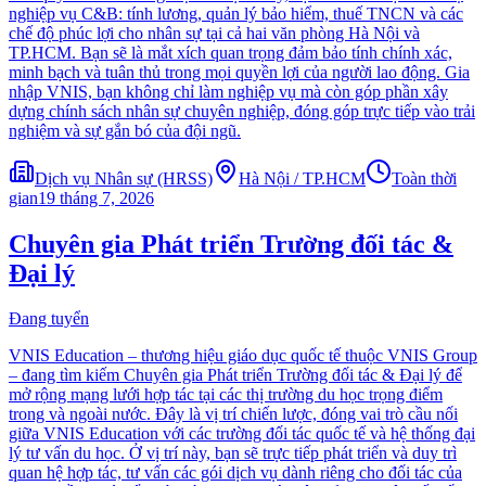
nghiệp vụ C&B: tính lương, quản lý bảo hiểm, thuế TNCN và các
chế độ phúc lợi cho nhân sự tại cả hai văn phòng Hà Nội và
TP.HCM. Bạn sẽ là mắt xích quan trọng đảm bảo tính chính xác,
minh bạch và tuân thủ trong mọi quyền lợi của người lao động. Gia
nhập VNIS, bạn không chỉ làm nghiệp vụ mà còn góp phần xây
dựng chính sách nhân sự chuyên nghiệp, đóng góp trực tiếp vào trải
nghiệm và sự gắn bó của đội ngũ.
Dịch vụ Nhân sự (HRSS)
Hà Nội / TP.HCM
Toàn thời
gian
19 tháng 7, 2026
Chuyên gia Phát triển Trường đối tác &
Đại lý
Đang tuyển
VNIS Education – thương hiệu giáo dục quốc tế thuộc VNIS Group
– đang tìm kiếm Chuyên gia Phát triển Trường đối tác & Đại lý để
mở rộng mạng lưới hợp tác tại các thị trường du học trọng điểm
trong và ngoài nước. Đây là vị trí chiến lược, đóng vai trò cầu nối
giữa VNIS Education với các trường đối tác quốc tế và hệ thống đại
lý tư vấn du học. Ở vị trí này, bạn sẽ trực tiếp phát triển và duy trì
quan hệ hợp tác, tư vấn các gói dịch vụ dành riêng cho đối tác của