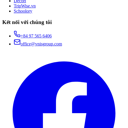
Decori
TripWise.vn
Schoolory
Kết nối với chúng tôi
+84 97 565 6406
office@vnisgroup.com