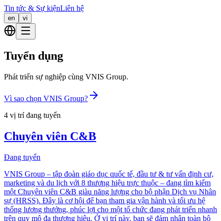
Tin tức & Sự kiện
Liên hệ
en
vi
Tuyển dụng
Phát triển sự nghiệp cùng VNIS Group.
Vì sao chọn VNIS Group?
4 vị trí đang tuyển
Chuyên viên C&B
Đang tuyển
VNIS Group – tập đoàn giáo dục quốc tế, đầu tư & tư vấn định cư,
marketing và du lịch với 8 thương hiệu trực thuộc – đang tìm kiếm
một Chuyên viên C&B giàu năng lượng cho bộ phận Dịch vụ Nhân
sự (HRSS). Đây là cơ hội để bạn tham gia vận hành và tối ưu hệ
thống lương thưởng, phúc lợi cho một tổ chức đang phát triển nhanh
trên quy mô đa thương hiệu. Ở vị trí này, bạn sẽ đảm nhận toàn bộ