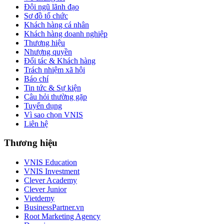
Đội ngũ lãnh đạo
Sơ đồ tổ chức
Khách hàng cá nhân
Khách hàng doanh nghiệp
Thương hiệu
Nhượng quyền
Đối tác & Khách hàng
Trách nhiệm xã hội
Báo chí
Tin tức & Sự kiện
Câu hỏi thường gặp
Tuyển dụng
Vì sao chọn VNIS
Liên hệ
Thương hiệu
VNIS Education
VNIS Investment
Clever Academy
Clever Junior
Vietdemy
BusinessPartner.vn
Root Marketing Agency