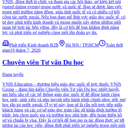
VNIS, đồng thời tổ chức và tham gia các hội thảo, sự kiện kết nối
(speed dating events) trong nước và quốc tế. Bạn sẽ được làm việc
trong môi trường năng động, giàu tính quốc tế và có nhiều cơ hội
công tác nước ngoài. Nếu bạn đam mê lĩnh vực giáo dục quốc tế, có
tư duy phát triển kinh doanh và mong muốn xây dựng những mối
quan hệ hợp tác bền vững, đây là cơ hội để bạn khẳng định năng
lực và phát triển sự nghiệp cùng một tập đoàn uy tín.
Phát triển Kinh doanh B2B
Hà Nội / TP.HCM
Toàn thời
gian
19 tháng 7, 2026
Chuyên viên Tư vấn Du học
Đang tuyển
VNIS Education – thương hiệu giáo dục quốc tế trực thuộc VNIS
Group – đang tìm kiếm Chuyên viên Tư vấn Du học nhiệt huyết,
am hiểu sâu về các hệ thống giáo dục quốc tế để đồng hành cùng
học sinh, sinh viên và phụ huynh trên hành trình chinh phục ước mơ
học tập tại nước ngoài. Ở vị trí này, bạn sẽ là cầu nối trực tiếp giữa
khách hàng và các cơ sở giáo dục toàn cầu: từ khâu định hướng lộ
trình, lựa chọn quốc gia và trường học phù hợp, đến hoàn thiện hồ
sơ và chuẩn bị visa. Đây là cơ hội để bạn tạo ra tác động thực sự tới
tương lai của học viên, đồng thời phát triển sự nghiệp trong một môi