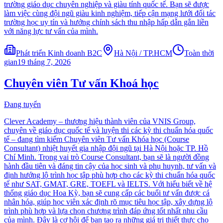
trường giáo dục chuyên nghiệp và giàu tính quốc tế. Bạn sẽ được
làm việc cùng đội ngũ giàu kinh nghiệm, tiếp cận mạng lưới đối tác
trường học uy tín và hưởng chính sách thu nhập hấp dẫn gắn liền
với năng lực tư vấn của mình.
Phát triển Kinh doanh B2C
Hà Nội / TP.HCM
Toàn thời
gian
19 tháng 7, 2026
Chuyên viên Tư vấn Khoá học
Đang tuyển
Clever Academy – thương hiệu thành viên của VNIS Group,
chuyên về giáo dục quốc tế và luyện thi các kỳ thi chuẩn hóa quốc
tế – đang tìm kiếm Chuyên viên Tư vấn Khóa học (Course
Consultant) nhiệt huyết gia nhập đội ngũ tại Hà Nội hoặc TP. Hồ
Chí Minh. Trong vai trò Course Consultant, bạn sẽ là người đồng
hành đầu tiên và đáng tin cậy của học sinh và phụ huynh, tư vấn và
định hướng lộ trình học tập phù hợp cho các kỳ thi chuẩn hóa quốc
tế như SAT, GMAT, GRE, TOEFL và IELTS. Với hiểu biết về hệ
thống giáo dục Hoa Kỳ, bạn sẽ cung cấp các buổi tư vấn được cá
nhân hóa, giúp học viên xác định rõ mục tiêu học tập, xây dựng lộ
trình phù hợp và lựa chọn chương trình đáp ứng tốt nhất nhu cầu
của mình. Đây là cơ hội để bạn tạo ra những giá trị thiết thực cho