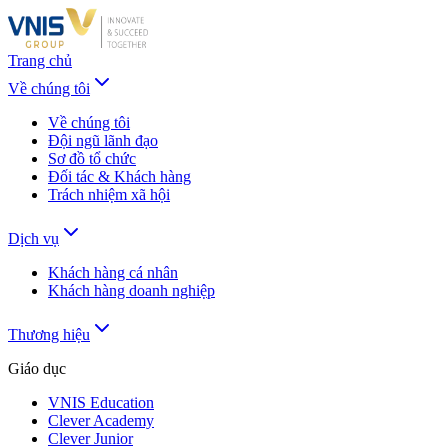
Trang chủ
Về chúng tôi
Về chúng tôi
Đội ngũ lãnh đạo
Sơ đồ tổ chức
Đối tác & Khách hàng
Trách nhiệm xã hội
Dịch vụ
Khách hàng cá nhân
Khách hàng doanh nghiệp
Thương hiệu
Giáo dục
VNIS Education
Clever Academy
Clever Junior