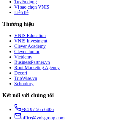
Tuyển dụng
Vì sao chọn VNIS
Liên hệ
Thương hiệu
VNIS Education
VNIS Investment
Clever Academy
Clever Junior
Vietdemy
BusinessPartner.vn
Root Marketing Agency
Decori
TripWise.vn
Schoolory
Kết nối với chúng tôi
+84 97 565 6406
office@vnisgroup.com