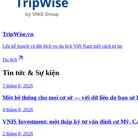
TripWise.vn
Lên kế hoạch và đặt dịch vụ du lịch Việt Nam một cách tự tin
Du lịch
Tin tức & Sự kiện
5 tháng 8, 2026
Một hệ thống cho mọi cơ sở — với dữ liệu do bạn sở
4 tháng 8, 2026
VNIS Investment: một thập kỷ tư vấn định cư Mỹ, C
2 tháng 8, 2026