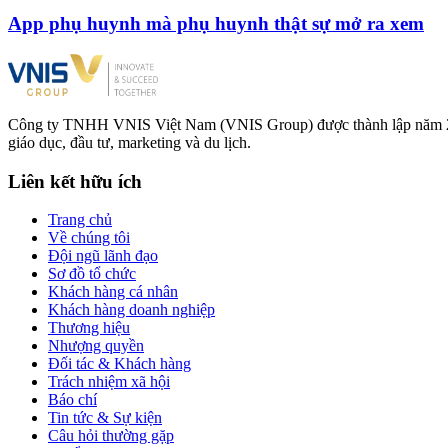
App phụ huynh mà phụ huynh thật sự mở ra xem
Công ty TNHH VNIS Việt Nam (VNIS Group) được thành lập năm 2012,
giáo dục, đầu tư, marketing và du lịch.
Liên kết hữu ích
Trang chủ
Về chúng tôi
Đội ngũ lãnh đạo
Sơ đồ tổ chức
Khách hàng cá nhân
Khách hàng doanh nghiệp
Thương hiệu
Nhượng quyền
Đối tác & Khách hàng
Trách nhiệm xã hội
Báo chí
Tin tức & Sự kiện
Câu hỏi thường gặp