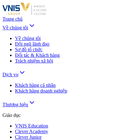
Trang chủ
Về chúng tôi
Về chúng tôi
Đội ngũ lãnh đạo
Sơ đồ tổ chức
Đối tác & Khách hàng
Trách nhiệm xã hội
Dịch vụ
Khách hàng cá nhân
Khách hàng doanh nghiệp
Thương hiệu
Giáo dục
VNIS Education
Clever Academy
Clever Junior