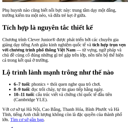
Phụ huynh nào cũng biết nỗi bực này: trung tâm dạy một đằng,
trường kiểm tra một nẻo, và đứa trẻ kẹt ở giữa.
Tích hợp là nguyên tắc thiết kế
Chương trình Clever Junior® được phát triển bởi các chuyên gia
giảng dạy tiếng Anh giàu kinh nghiệm quốc tế và
tích hợp trọn vẹn
với chương trình phổ thông Việt Nam
— từ vựng, ngữ pháp và
chủ đề củng cố đúng những gì trẻ gặp trên lớp, nên tiến bộ thể hiện
cả trong kết quả ở trường.
Lộ trình lành mạnh trông như thế nào
6–7 tuổi
: phonics + thói quen nghe qua trò chơi.
8–9 tuổi
: đọc trôi chảy, tự tin giao tiếp hằng ngày.
10–11 tuổi
: cấu trúc viết và chứng chỉ quốc tế đầu tiên
(Cambridge YLE).
Với cơ sở tại Hà Nội, Cao Bằng, Thanh Hóa, Bình Phước và Hà
Tĩnh, tiếng Anh chất lượng không còn là đặc quyền của thành phố
lớn.
Tìm cơ sở gần bạn
.