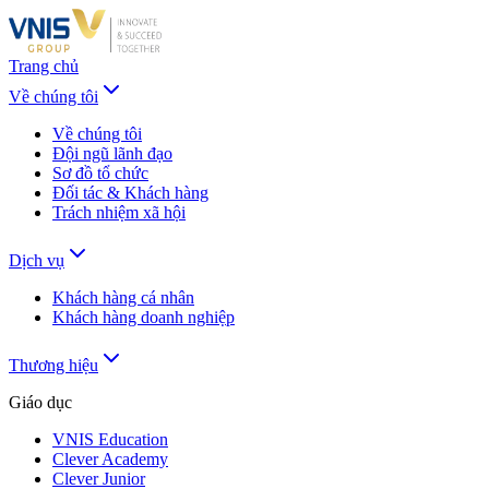
Trang chủ
Về chúng tôi
Về chúng tôi
Đội ngũ lãnh đạo
Sơ đồ tổ chức
Đối tác & Khách hàng
Trách nhiệm xã hội
Dịch vụ
Khách hàng cá nhân
Khách hàng doanh nghiệp
Thương hiệu
Giáo dục
VNIS Education
Clever Academy
Clever Junior