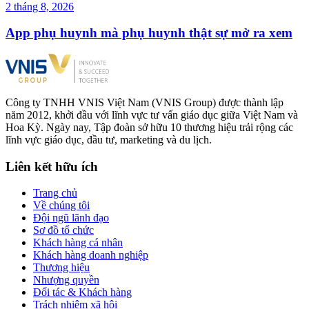
2 tháng 8, 2026
App phụ huynh mà phụ huynh thật sự mở ra xem
Công ty TNHH VNIS Việt Nam (VNIS Group) được thành lập
năm 2012, khởi đầu với lĩnh vực tư vấn giáo dục giữa Việt Nam và
Hoa Kỳ. Ngày nay, Tập đoàn sở hữu 10 thương hiệu trải rộng các
lĩnh vực giáo dục, đầu tư, marketing và du lịch.
Liên kết hữu ích
Trang chủ
Về chúng tôi
Đội ngũ lãnh đạo
Sơ đồ tổ chức
Khách hàng cá nhân
Khách hàng doanh nghiệp
Thương hiệu
Nhượng quyền
Đối tác & Khách hàng
Trách nhiệm xã hội