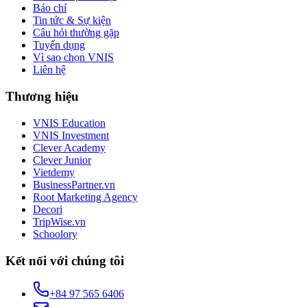
Báo chí
Tin tức & Sự kiện
Câu hỏi thường gặp
Tuyển dụng
Vì sao chọn VNIS
Liên hệ
Thương hiệu
VNIS Education
VNIS Investment
Clever Academy
Clever Junior
Vietdemy
BusinessPartner.vn
Root Marketing Agency
Decori
TripWise.vn
Schoolory
Kết nối với chúng tôi
+84 97 565 6406