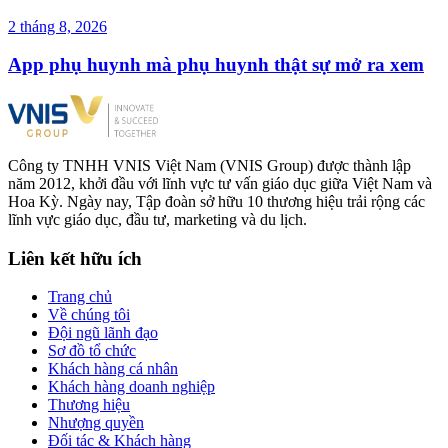
2 tháng 8, 2026
App phụ huynh mà phụ huynh thật sự mở ra xem
Công ty TNHH VNIS Việt Nam (VNIS Group) được thành lập
năm 2012, khởi đầu với lĩnh vực tư vấn giáo dục giữa Việt Nam và
Hoa Kỳ. Ngày nay, Tập đoàn sở hữu 10 thương hiệu trải rộng các
lĩnh vực giáo dục, đầu tư, marketing và du lịch.
Liên kết hữu ích
Trang chủ
Về chúng tôi
Đội ngũ lãnh đạo
Sơ đồ tổ chức
Khách hàng cá nhân
Khách hàng doanh nghiệp
Thương hiệu
Nhượng quyền
Đối tác & Khách hàng