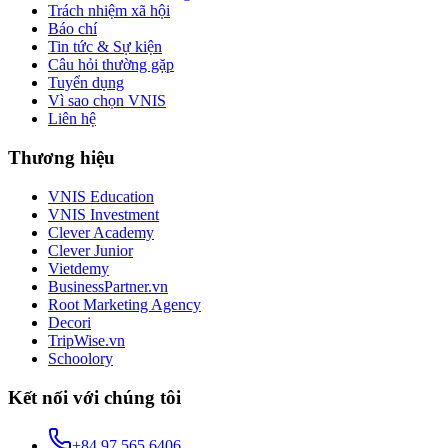
Trách nhiệm xã hội
Báo chí
Tin tức & Sự kiện
Câu hỏi thường gặp
Tuyển dụng
Vì sao chọn VNIS
Liên hệ
Thương hiệu
VNIS Education
VNIS Investment
Clever Academy
Clever Junior
Vietdemy
BusinessPartner.vn
Root Marketing Agency
Decori
TripWise.vn
Schoolory
Kết nối với chúng tôi
+84 97 565 6406