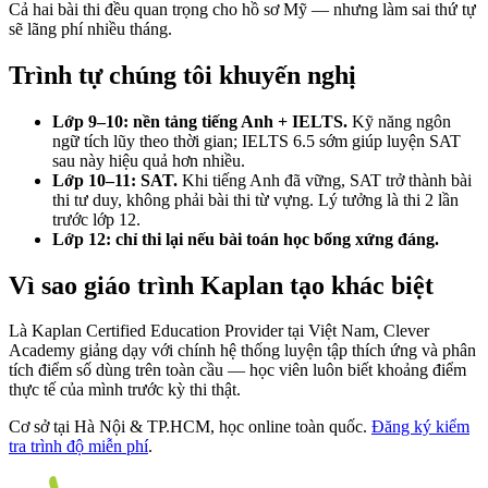
Cả hai bài thi đều quan trọng cho hồ sơ Mỹ — nhưng làm sai thứ tự
sẽ lãng phí nhiều tháng.
Trình tự chúng tôi khuyến nghị
Lớp 9–10: nền tảng tiếng Anh + IELTS.
Kỹ năng ngôn
ngữ tích lũy theo thời gian; IELTS 6.5 sớm giúp luyện SAT
sau này hiệu quả hơn nhiều.
Lớp 10–11: SAT.
Khi tiếng Anh đã vững, SAT trở thành bài
thi tư duy, không phải bài thi từ vựng. Lý tưởng là thi 2 lần
trước lớp 12.
Lớp 12: chỉ thi lại nếu bài toán học bổng xứng đáng.
Vì sao giáo trình Kaplan tạo khác biệt
Là Kaplan Certified Education Provider tại Việt Nam, Clever
Academy giảng dạy với chính hệ thống luyện tập thích ứng và phân
tích điểm số dùng trên toàn cầu — học viên luôn biết khoảng điểm
thực tế của mình trước kỳ thi thật.
Cơ sở tại Hà Nội & TP.HCM, học online toàn quốc.
Đăng ký kiểm
tra trình độ miễn phí
.