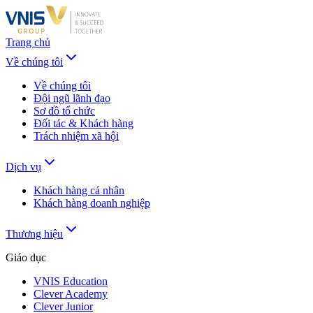
Trang chủ
Về chúng tôi
Về chúng tôi
Đội ngũ lãnh đạo
Sơ đồ tổ chức
Đối tác & Khách hàng
Trách nhiệm xã hội
Dịch vụ
Khách hàng cá nhân
Khách hàng doanh nghiệp
Thương hiệu
Giáo dục
VNIS Education
Clever Academy
Clever Junior