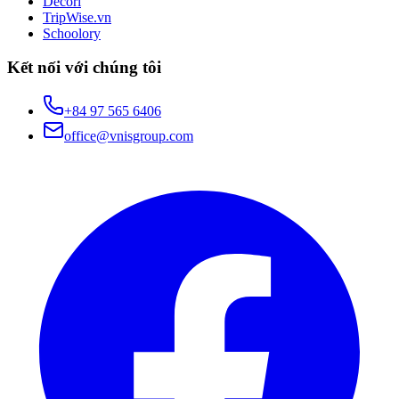
Decori
TripWise.vn
Schoolory
Kết nối với chúng tôi
+84 97 565 6406
office@vnisgroup.com