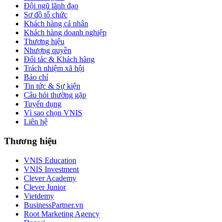
Đội ngũ lãnh đạo
Sơ đồ tổ chức
Khách hàng cá nhân
Khách hàng doanh nghiệp
Thương hiệu
Nhượng quyền
Đối tác & Khách hàng
Trách nhiệm xã hội
Báo chí
Tin tức & Sự kiện
Câu hỏi thường gặp
Tuyển dụng
Vì sao chọn VNIS
Liên hệ
Thương hiệu
VNIS Education
VNIS Investment
Clever Academy
Clever Junior
Vietdemy
BusinessPartner.vn
Root Marketing Agency