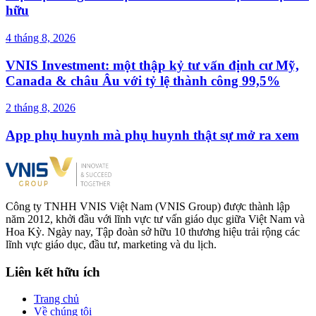
hữu
4 tháng 8, 2026
VNIS Investment: một thập kỷ tư vấn định cư Mỹ,
Canada & châu Âu với tỷ lệ thành công 99,5%
2 tháng 8, 2026
App phụ huynh mà phụ huynh thật sự mở ra xem
Công ty TNHH VNIS Việt Nam (VNIS Group) được thành lập
năm 2012, khởi đầu với lĩnh vực tư vấn giáo dục giữa Việt Nam và
Hoa Kỳ. Ngày nay, Tập đoàn sở hữu 10 thương hiệu trải rộng các
lĩnh vực giáo dục, đầu tư, marketing và du lịch.
Liên kết hữu ích
Trang chủ
Về chúng tôi