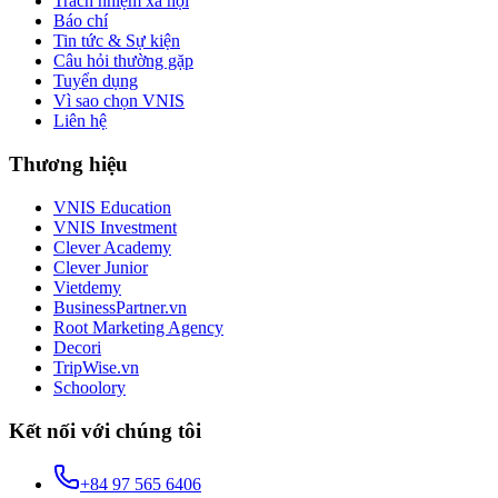
Trách nhiệm xã hội
Báo chí
Tin tức & Sự kiện
Câu hỏi thường gặp
Tuyển dụng
Vì sao chọn VNIS
Liên hệ
Thương hiệu
VNIS Education
VNIS Investment
Clever Academy
Clever Junior
Vietdemy
BusinessPartner.vn
Root Marketing Agency
Decori
TripWise.vn
Schoolory
Kết nối với chúng tôi
+84 97 565 6406