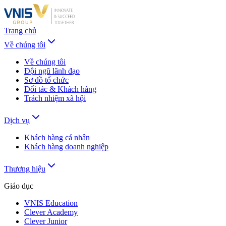
Trang chủ
Về chúng tôi
Về chúng tôi
Đội ngũ lãnh đạo
Sơ đồ tổ chức
Đối tác & Khách hàng
Trách nhiệm xã hội
Dịch vụ
Khách hàng cá nhân
Khách hàng doanh nghiệp
Thương hiệu
Giáo dục
VNIS Education
Clever Academy
Clever Junior