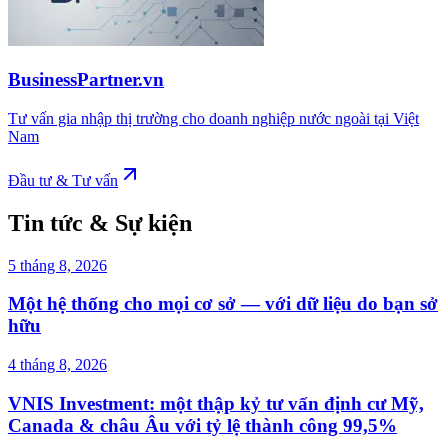
BusinessPartner.vn
Tư vấn gia nhập thị trường cho doanh nghiệp nước ngoài tại Việt
Nam
Đầu tư & Tư vấn
Tin tức & Sự kiện
5 tháng 8, 2026
Một hệ thống cho mọi cơ sở — với dữ liệu do bạn sở
hữu
4 tháng 8, 2026
VNIS Investment: một thập kỷ tư vấn định cư Mỹ,
Canada & châu Âu với tỷ lệ thành công 99,5%